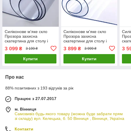
Силіконове м'яке скло
Силіконове м'яке скло
Силі
Прозора захисна
Прозора захисна
Проз
скатертина для столу і
скатертини для столу і
скат
меблів Soft Glass
меблів Soft Glass
мебл
3 099
3 899
3 5
₴
₴
3 199 ₴
3 999 ₴
(3.0х1.0м) товщина 2 мм
(1.0х1.0м) товщина 2 мм
(1.0
Купити
Купити
Про нас
88% позитивних з 193 відгуків за рік
Працює з 27.07.2017
м. Вінниця
Самовивіз будь-якого товару (можна буде забрати прям
зі складу) вул. Келецька, б. 50 Вінниця , Вінниця, Україна
Контакти