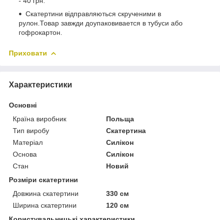
- 40 грн.
Скатертини відправляються скрученими в
рулон.Товар завжди доупаковивается в тубуси або
гофрокартон.
Приховати
Характеристики
Основні
Країна виробник
Польща
Тип виробу
Скатертина
Матеріал
Силікон
Основа
Силікон
Стан
Новий
Розміри скатертини
Довжина скатертини
330 см
Ширина скатертини
120 см
Користувальницькі характеристики