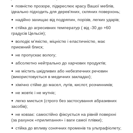
повністю прозоре, підкреслює красу Вашої меблів,
ідеально підходить для дерев'яних, скляних поверхонь;
надійно захищає від подряпин, порізів, легких ударів;
стійка до агресивних температур ( від -30 до +60
градусів Цельсія);
володіє м'якістю, міцністю і еластичністю, має
приємний блиск;
не пропускає вологу;
абсолютно нейтрально до харчових продуктів;
не містить шкідливих або небезпечних речовин
(використовується в медичних закладах);
хімічно стійке до масел, лугів, кислот, розчинників;
не жовтіє і не мутніє;
легко миється (строго без застосування абразивних
засобів);
не ковзає: самостійно фіксується на рівній поверхні
(за рахунок «прилипання» і ваги самої плівки);
стійка до впливу сонячних променів та ультрафіолету;