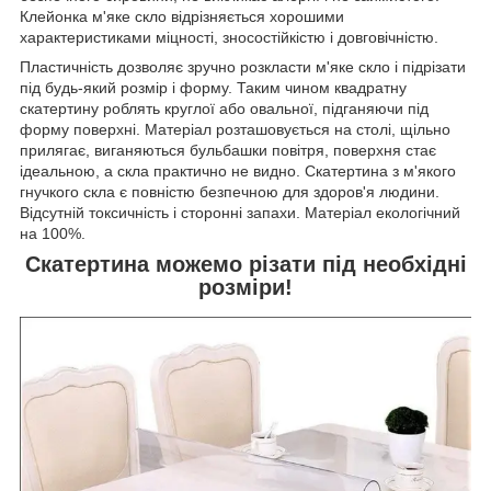
Клейонка м'яке скло відрізняється хорошими
характеристиками міцності, зносостійкістю і довговічністю.
Пластичність дозволяє зручно розкласти м'яке скло і підрізати
під будь-який розмір і форму. Таким чином квадратну
скатертину роблять круглої або овальної, підганяючи під
форму поверхні. Матеріал розташовується на столі, щільно
прилягає, виганяються бульбашки повітря, поверхня стає
ідеальною, а скла практично не видно. Скатертина з м'якого
гнучкого скла є повністю безпечною для здоров'я людини.
Відсутній токсичність і сторонні запахи. Матеріал екологічний
на 100%.
Скатертина можемо різати під необхідні
розміри!