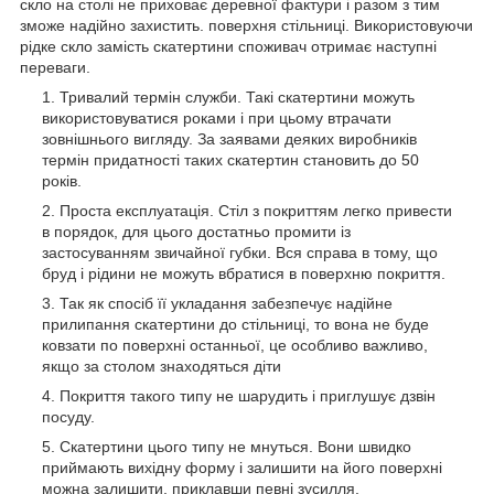
скло на столі не приховає деревної фактури і разом з тим
зможе надійно захистить. поверхня стільниці. Використовуючи
рідке скло замість скатертини споживач отримає наступні
переваги.
Тривалий термін служби. Такі скатертини можуть
використовуватися роками і при цьому втрачати
зовнішнього вигляду. За заявами деяких виробників
термін придатності таких скатертин становить до 50
років.
Проста експлуатація. Стіл з покриттям легко привести
в порядок, для цього достатньо промити із
застосуванням звичайної губки. Вся справа в тому, що
бруд і рідини не можуть вбратися в поверхню покриття.
Так як спосіб її укладання забезпечує надійне
прилипання скатертини до стільниці, то вона не буде
ковзати по поверхні останньої, це особливо важливо,
якщо за столом знаходяться діти
Покриття такого типу не шарудить і приглушує дзвін
посуду.
Скатертини цього типу не мнуться. Вони швидко
приймають вихідну форму і залишити на його поверхні
можна залишити, приклавши певні зусилля.