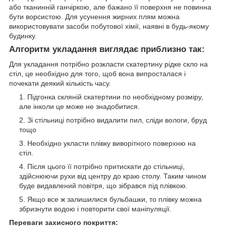
або тканинній ганчіркою, але бажано її поверхня не повинна
бути ворсистою. Для усунення жирних плям можна
використовувати засоби побутової хімії, наявні в будь-якому
будинку.
Алгоритм укладання виглядає приблизно так:
Для укладання потрібно розкласти скатертину рідке скло на
стіл, це необхідно для того, щоб вона випросталася і
почекати деякий кількість часу.
Підгонка скляній скатертини по необхідному розміру,
але інколи це може не знадобитися.
Зі стільниці потрібно видалити пил, сліди вологи, бруд
тощо
Необхідно укласти плівку виворітного поверхню на
стіл.
Після цього її потрібно притискати до стільниці,
здійснюючи рухи від центру до краю столу. Таким чином
буде видавлений повітря, що зібрався під плівкою.
Якщо все ж залишилися бульбашки, то плівку можна
збризнути водою і повторити свої маніпуляції.
Переваги захисного покриття: