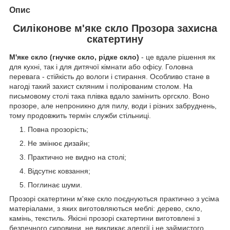
Опис
Силіконове м'яке скло Прозора захисна
скатертину
М'яке скло (гнучке скло, рідке скло)
- це вдале рішення як
для кухні, так і для дитячої кімнати або офісу. Головна
перевага - стійкість до вологи і стирання. Особливо стане в
нагоді такий захист скляним і полірованим столом. На
письмовому столі така плівка вдало замінить оргскло. Воно
прозоре, але непроникно для пилу, води і різних забруднень,
тому продовжить термін служби стільниці.
Повна прозорість;
Не змінює дизайн;
Практично не видно на столі;
Відсутнє ковзання;
Поглинає шуми.
Прозорі скатертини м'яке скло поєднуються практично з усіма
матеріалами, з яких виготовляються меблі: дерево, скло,
камінь, текстиль. Якісні прозорі скатертини виготовлені з
безпечного сировини, не викликає алергії і не займистого.