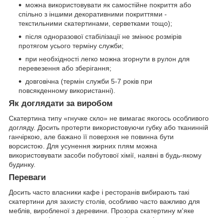
можна використовувати як самостійне покриття або
спільно з іншими декоративними покриттями -
текстильними скатертинами, серветками тощо);
після одноразової стабілізації не змінює розмірів
протягом усього терміну служби;
при необхідності легко можна згорнути в рулон для
перевезення або зберігання;
довговічна (термін служби 5-7 років при
повсякденному використанні).
Як доглядати за виробом
Скатертина типу «гнучке скло» не вимагає якогось особливого
догляду. Досить протерти використовуючи губку або тканинній
ганчіркою, але бажано її поверхня не повинна бути
ворсистою. Для усунення жирних плям можна
використовувати засоби побутової хімії, наявні в будь-якому
будинку.
Переваги
Досить часто власники кафе і ресторанів вибирають такі
скатертини для захисту столів, особливо часто важливо для
меблів, виробленої з деревини. Прозора скатертину м'яке