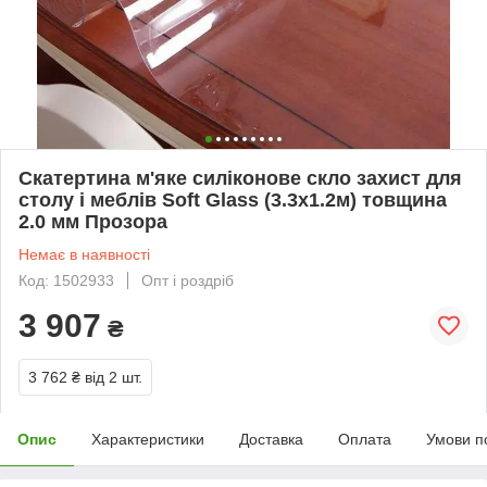
Скатертина м'яке силіконове скло захист для
столу і меблів Soft Glass (3.3х1.2м) товщина
2.0 мм Прозора
Немає в наявності
Код: 1502933
Опт і роздріб
3 907
₴
3 762 ₴
від 2 шт.
Опис
Характеристики
Доставка
Оплата
Умови п