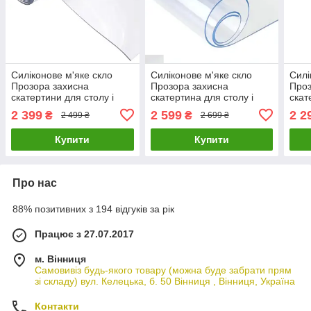
Силіконове м'яке скло
Силіконове м'яке скло
Силі
Прозора захисна
Прозора захисна
Проз
скатертини для столу і
скатертина для столу і
скат
меблів Soft Glass
меблів Soft Glass
мебл
2 399
2 599
2 2
₴
₴
2 499 ₴
2 699 ₴
(2.3х1.0м) товщина 2 мм
(2.5х1.0м) товщина 2 мм
(2.2
Купити
Купити
Про нас
88% позитивних з 194 відгуків за рік
Працює з 27.07.2017
м. Вінниця
Самовивіз будь-якого товару (можна буде забрати прям
зі складу) вул. Келецька, б. 50 Вінниця , Вінниця, Україна
Контакти