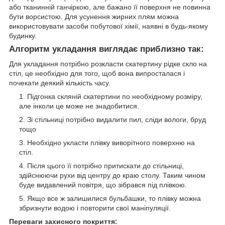
або тканинній ганчіркою, але бажано її поверхня не повинна
бути ворсистою. Для усунення жирних плям можна
використовувати засоби побутової хімії, наявні в будь-якому
будинку.
Алгоритм укладання виглядає приблизно так:
Для укладання потрібно розкласти скатертину рідке скло на
стіл, це необхідно для того, щоб вона випросталася і
почекати деякий кількість часу.
Підгонка скляній скатертини по необхідному розміру,
але інколи це може не знадобитися.
Зі стільниці потрібно видалити пил, сліди вологи, бруд
тощо
Необхідно укласти плівку виворітного поверхню на
стіл.
Після цього її потрібно притискати до стільниці,
здійснюючи рухи від центру до краю столу. Таким чином
буде видавлений повітря, що зібрався під плівкою.
Якщо все ж залишилися бульбашки, то плівку можна
збризнути водою і повторити свої маніпуляції.
Переваги захисного покриття: