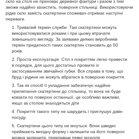
скло на столі не приховає деревної фактури і разом з тим
зможе надійно захистить. поверхня стільниці. Використовуючи
рідке скло замість скатертини споживач отримає наступні
переваги.
Тривалий термін служби. Такі скатертини можуть
використовуватися роками і при цьому втрачати
зовнішнього вигляду. За заявами деяких виробників
термін придатності таких скатертин становить до 50
років.
Проста експлуатація. Стіл з покриттям легко привести
в порядок, для цього достатньо промити із
застосуванням звичайної губки. Вся справа в тому, що
бруд і рідини не можуть вбратися в поверхню покриття.
Так як спосіб її укладання забезпечує надійне
прилипання скатертини до стільниці, то вона не буде
ковзати по поверхні останньої, це особливо важливо,
якщо за столом знаходяться діти
Покриття такого типу не шарудить і приглушує дзвін
посуду.
Скатертини цього типу не мнуться. Вони швидко
приймають вихідну форму і залишити на його поверхні
можна залишити, приклавши певні зусилля.