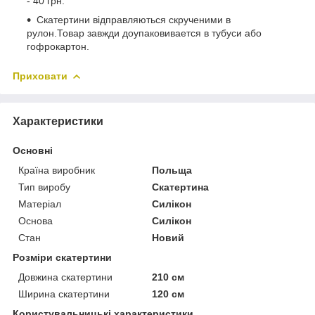
- 40 грн.
Скатертини відправляються скрученими в
рулон.Товар завжди доупаковивается в тубуси або
гофрокартон.
Приховати
Характеристики
Основні
Країна виробник
Польща
Тип виробу
Скатертина
Матеріал
Силікон
Основа
Силікон
Стан
Новий
Розміри скатертини
Довжина скатертини
210 см
Ширина скатертини
120 см
Користувальницькі характеристики