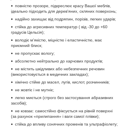
повністю прозоре, підкреслює красу Вашої меблів,
ідеально підходить для дерев'яних, скляних поверхонь;
надійно захищає від подряпин, порізів, легких ударів;
стійка до агресивних температур ( від -30 до +60
градусів Цельсія);
володіє м'якістю, міцністю і еластичністю, має
приємний блиск;
не пропускає вологу;
абсолютно нейтрально до харчових продуктів;
не містить шкідливих або небезпечних речовин
(використовується в медичних закладах);
хімічно стійке до масел, лугів, кислот, розчинників;
не жовтіє і не мутніє;
легко миється (строго без застосування абразивних
засобів);
не ковзає: самостійно фіксується на рівній поверхні
(за рахунок «прилипання» і ваги самої плівки);
стійка до впливу сонячних променів та ультрафіолету;