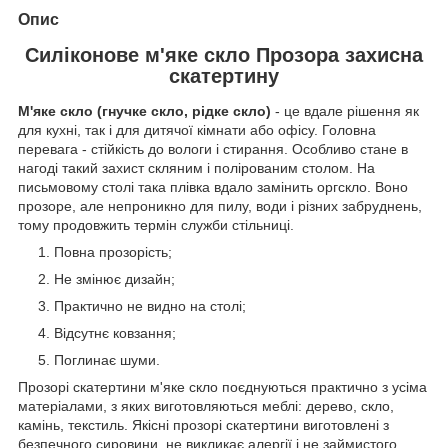
Опис
Силіконове м'яке скло Прозора захисна
скатертину
М'яке скло (гнучке скло, рідке скло)
- це вдале рішення як
для кухні, так і для дитячої кімнати або офісу. Головна
перевага - стійкість до вологи і стирання. Особливо стане в
нагоді такий захист скляним і полірованим столом. На
письмовому столі така плівка вдало замінить оргскло. Воно
прозоре, але непроникно для пилу, води і різних забруднень,
тому продовжить термін служби стільниці.
Повна прозорість;
Не змінює дизайн;
Практично не видно на столі;
Відсутнє ковзання;
Поглинає шуми.
Прозорі скатертини м'яке скло поєднуються практично з усіма
матеріалами, з яких виготовляються меблі: дерево, скло,
камінь, текстиль. Якісні прозорі скатертини виготовлені з
безпечного сировини, не викликає алергії і не займистого.