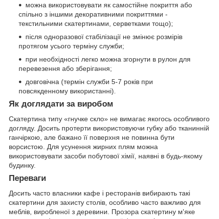
можна використовувати як самостійне покриття або
спільно з іншими декоративними покриттями -
текстильними скатертинами, серветками тощо);
після одноразової стабілізації не змінює розмірів
протягом усього терміну служби;
при необхідності легко можна згорнути в рулон для
перевезення або зберігання;
довговічна (термін служби 5-7 років при
повсякденному використанні).
Як доглядати за виробом
Скатертина типу «гнучке скло» не вимагає якогось особливого
догляду. Досить протерти використовуючи губку або тканинній
ганчіркою, але бажано її поверхня не повинна бути
ворсистою. Для усунення жирних плям можна
використовувати засоби побутової хімії, наявні в будь-якому
будинку.
Переваги
Досить часто власники кафе і ресторанів вибирають такі
скатертини для захисту столів, особливо часто важливо для
меблів, виробленої з деревини. Прозора скатертину м'яке