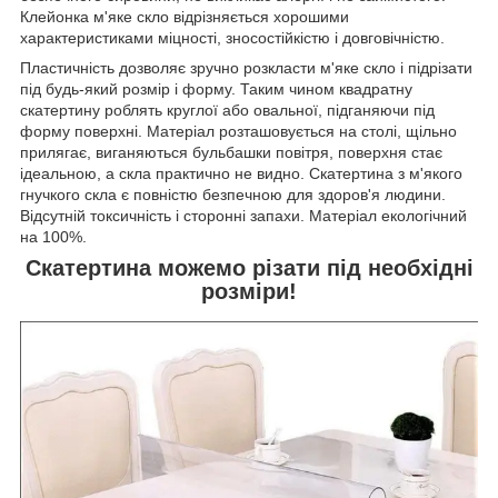
Клейонка м'яке скло відрізняється хорошими
характеристиками міцності, зносостійкістю і довговічністю.
Пластичність дозволяє зручно розкласти м'яке скло і підрізати
під будь-який розмір і форму. Таким чином квадратну
скатертину роблять круглої або овальної, підганяючи під
форму поверхні. Матеріал розташовується на столі, щільно
прилягає, виганяються бульбашки повітря, поверхня стає
ідеальною, а скла практично не видно. Скатертина з м'якого
гнучкого скла є повністю безпечною для здоров'я людини.
Відсутній токсичність і сторонні запахи. Матеріал екологічний
на 100%.
Скатертина можемо різати під необхідні
розміри!