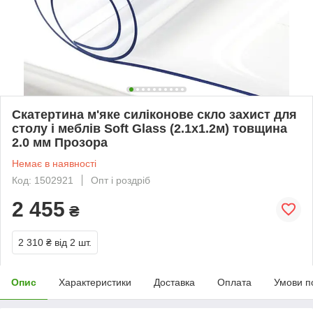
Скатертина м'яке силіконове скло захист для
столу і меблів Soft Glass (2.1х1.2м) товщина
2.0 мм Прозора
Немає в наявності
Код: 1502921
Опт і роздріб
2 455
₴
2 310 ₴
від 2 шт.
Опис
Характеристики
Доставка
Оплата
Умови п