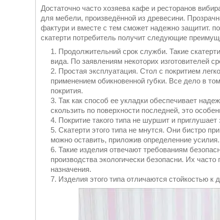
Достаточно часто хозяева кафе и ресторанов вибир
для мебели, произведённой из древесини. Прозрачна
фактури и вместе с тем сможет надежно защитит. п
скатерти потребитель получит следующие преимущ
Продолжительний срок служби. Такие скатерти
вида. По заявлениям некоторих изготовителей сро
Простая эксплуатация. Стол с покритием легко
применением обикновенной губки. Все дело в том,
покрития.
Так как способ ее укладки обеспечивает надеж
скользить по поверхности последней, это особен
Покритие такого типа не шуршит и приглушает 
Скатерти этого типа не мнутся. Они бистро пр
можно оставить, приложив определенние усилия.
Такие изделия отвечают требованиям безопасн
производства экологически безопасни. Их часто
назначения.
Изделия этого типа отличаются стойкостью к 