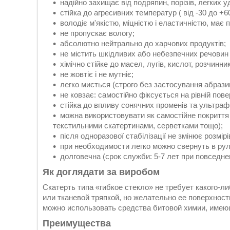
надійно захищає від подряпин, порізів, легких у
стійка до агресивних температур ( від -30 до +6
володіє м'якістю, міцністю і еластичністю, має
не пропускає вологу;
абсолютно нейтрально до харчових продуктів;
не містить шкідливих або небезпечних речовин
хімічно стійке до масел, лугів, кислот, розчинник
не жовтіє і не мутніє;
легко миється (строго без застосування абрази
не ковзає: самостійно фіксується на рівній пове
стійка до впливу сонячних променів та ультраф
можна використовувати як самостійне покриття
текстильними скатертинами, серветками тощо);
після одноразової стабілізації не змінює розмір
при необходимости легко можно свернуть в рул
долговечна (срок служби: 5-7 лет при повседн
Як доглядати за виробом
Скатерть типа «гибкое стекло» не требует какого-л
или тканевой тряпкой, но желательно ее поверхност
можно использовать средства битовой химии, имею
Преимущества