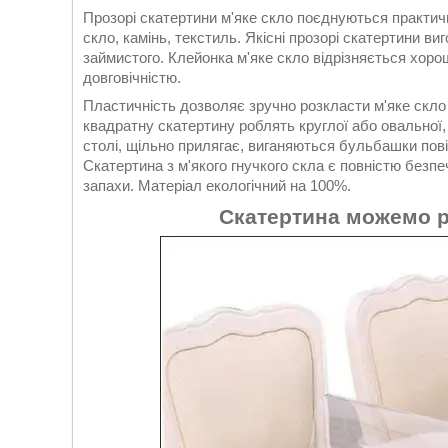
Прозорі скатертини м'яке скло поєднуються практичн
скло, камінь, текстиль. Якісні прозорі скатертини виг
займистого. Клейонка м'яке скло відрізняється хоро
довговічністю.
Пластичність дозволяє зручно розкласти м'яке скло і
квадратну скатертину роблять круглої або овальної
столі, щільно прилягає, виганяються бульбашки пові
Скатертина з м'якого гнучкого скла є повністю безпе
запахи. Матеріал екологічний на 100%.
Скатертина можемо рі