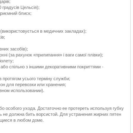
дарів;
0 градусів Цельсія);
 приємний блиск;
 (використовується в медичних закладах);
ів;
вних засобів);
рхні (за рахунок «прилипання» і ваги самої плівки);
іолету;
 або спільно з іншими декоративними покриттями -
ів протягом усього терміну служби;
он для перевозки или хранения;
евном использовании).
ибо особого ухода. Достаточно ее протереть используя губку
ь не должна бить ворсистой. Для устранения жирних пятен
щиеся в любом доме.