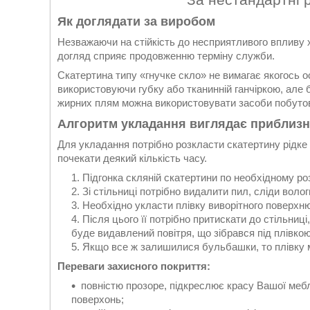
Як доглядати за виробом
Незважаючи на стійкість до несприятливого впливу х
догляд сприяє продовженню терміну служби.
Скатертина типу «гнучке скло» не вимагає якогось о
використовуючи губку або тканинній ганчіркою, але 
жирних плям можна використовувати засоби побутової
Алгоритм укладання виглядає приблизн
Для укладання потрібно розкласти скатертину рідке 
почекати деякий кількість часу.
Підгонка скляній скатертини по необхідному ро
Зі стільниці потрібно видалити пил, сліди воло
Необхідно укласти плівку виворітного поверхню
Після цього її потрібно притискати до стільниц
буде видавлений повітря, що зібрався під плівкою
Якщо все ж залишилися бульбашки, то плівку м
Переваги захисного покриття:
повністю прозоре, підкреслює красу Вашої мебл
поверхонь;