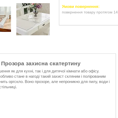
повернення товару протягом 14
 Прозора захисна скатертину
ення як для кухні, так і для дитячої кімнати або офісу.
Особливо стане в нагоді такий захист скляним і полірованим
нить оргскло. Воно прозоре, але непроникно для пилу, води і
тільниці.