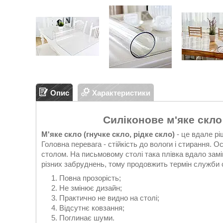
Опис
Характеристики
Силіконове м'яке скло
М'яке скло (гнучке скло, рідке скло)
- це вдале ріш
Головна перевага - стійкість до вологи і стирання. 
столом. На письмовому столі така плівка вдало замі
різних забруднень, тому продовжить термін служби с
Повна прозорість;
Не змінює дизайн;
Практично не видно на столі;
Відсутнє ковзання;
Поглинає шуми.