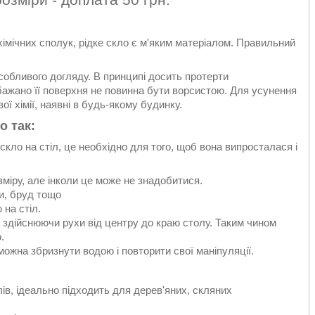
імічних сполук, рідке скло є м'яким матеріалом. Правильний
собливого догляду. В принципі досить протерти
бажано її поверхня не повинна бути ворсистою. Для усунення
 хімії, наявні в будь-якому будинку.
о так:
скло на стіл, це необхідно для того, щоб вона випросталася і
зміру, але інколи це може не знадобитися.
ги, бруд тощо
 на стіл.
і, здійснюючи рухи від центру до краю столу. Таким чином
.
ожна збризнути водою і повторити свої маніпуляції.
ів, ідеально підходить для дерев'яних, скляних