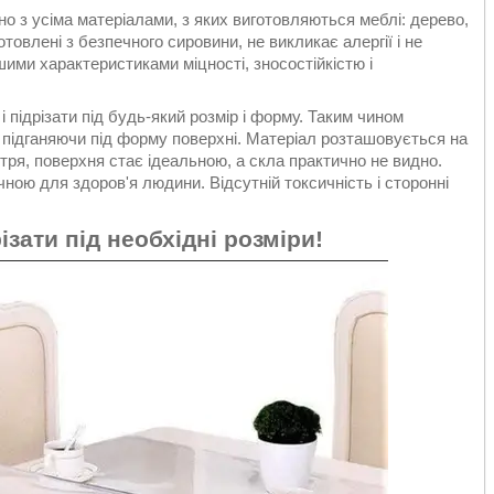
о з усіма матеріалами, з яких виготовляються меблі: дерево,
отовлені з безпечного сировини, не викликає алергії і не
шими характеристиками міцності, зносостійкістю і
 підрізати під будь-який розмір і форму. Таким чином
, підганяючи під форму поверхні. Матеріал розташовується на
тря, поверхня стає ідеальною, а скла практично не видно.
чною для здоров'я людини. Відсутній токсичність і сторонні
зати під необхідні розміри!