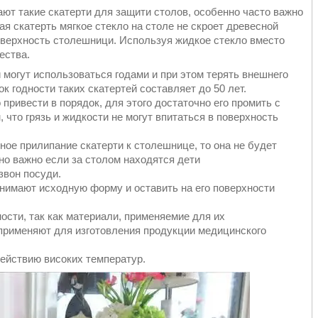
ают такие скатерти для защити столов, особенно часто важно
я скатерть мягкое стекло на столе не скроет древесной
оверхность столешници. Используя жидкое стекло вместо
ества.
 могут использоваться годами и при этом терять внешнего
к годности таких скатертей составляет до 50 лет.
 привести в порядок, для этого достаточно его промить с
 что грязь и жидкости не могут впитаться в поверхность
ное прилипание скатерти к столешнице, то она не будет
но важно если за столом находятся дети
звон посуди.
инимают исходную форму и оставить на его поверхности
ости, так как материали, применяемие для их
 применяют для изготовления продукции медицинского
действию високих температур.