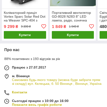
Коліматорний приціл
Портативний вентилятор
Світ
Vortex Sparc Solar Red Dot
GD-8028 N283 8" LED
Eggt
на Weaver SPC-404 з
лампа, радіо, сонячна
і да
точкою 2 МОА та
панель 10Вт Bluetooth
(Ста
9 299
1 849
480
₴
₴
9 399 ₴
1 949 ₴
сонячною батареєю
USB (2 швидкості)
Купити
Купити
Про нас
88% позитивних з 193 відгуків за рік
Працює з 27.07.2017
м. Вінниця
Самовивіз будь-якого товару (можна буде забрати прям
зі складу) вул. Келецька, б. 50 Вінниця , Вінниця, Україна
Контакти
Сьогодні працює з 10:00 до 16:00
Показати весь графік роботи