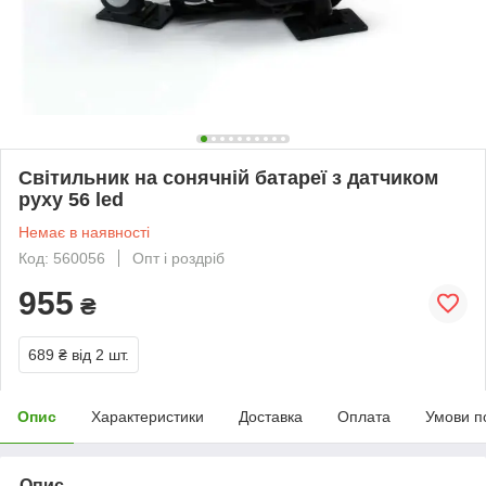
Світильник на сонячній батареї з датчиком
руху 56 led
Немає в наявності
Код: 560056
Опт і роздріб
955
₴
689 ₴
від 2 шт.
Опис
Характеристики
Доставка
Оплата
Умови п
Опис