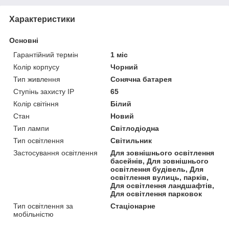
Характеристики
Основні
Гарантійний термін
1 міс
Колір корпусу
Чорний
Тип живлення
Сонячна батарея
Ступінь захисту IP
65
Колір світіння
Білий
Стан
Новий
Тип лампи
Світлодіодна
Тип освітлення
Світильник
Застосування освітлення
Для зовнішнього освітлення
басейнів, Для зовнішнього
освітлення будівель, Для
освітлення вулиць, парків,
Для освітлення ландшафтів,
Для освітлення парковок
Тип освітлення за
Стаціонарне
мобільністю