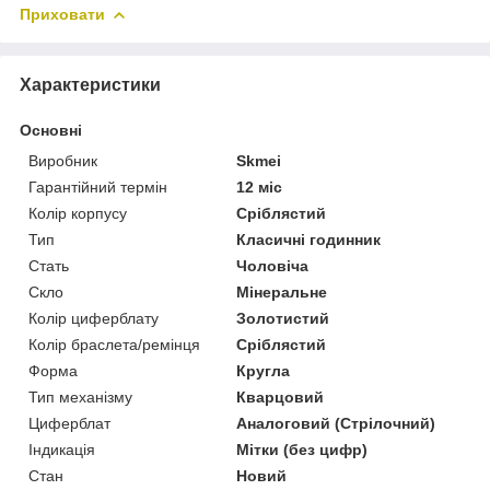
Приховати
Характеристики
Основні
Виробник
Skmei
Гарантійний термін
12 міс
Колір корпусу
Сріблястий
Тип
Класичні годинник
Стать
Чоловіча
Скло
Мінеральне
Колір циферблату
Золотистий
Колір браслета/ремінця
Сріблястий
Форма
Кругла
Тип механізму
Кварцовий
Циферблат
Аналоговий (Стрілочний)
Індикація
Мітки (без цифр)
Стан
Новий