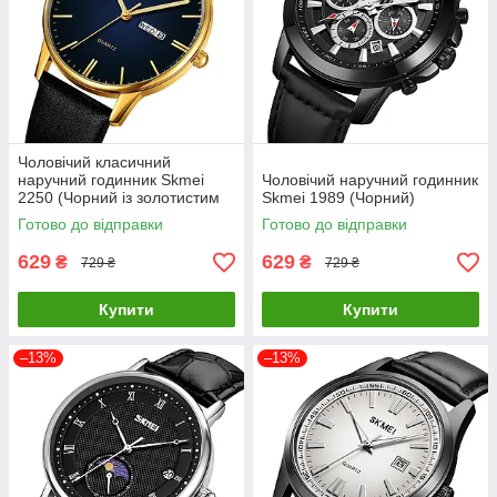
Чоловічий класичний
наручний годинник Skmei
Чоловічий наручний годинник
2250 (Чорний із золотистим
Skmei 1989 (Чорний)
корпусом)
Готово до відправки
Готово до відправки
629
629
₴
₴
729 ₴
729 ₴
Купити
Купити
–13%
–13%