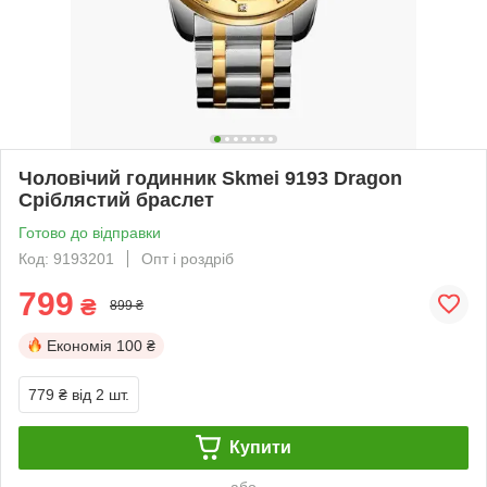
Чоловічий годинник Skmei 9193 Dragon
Сріблястий браслет
Готово до відправки
Код: 9193201
Опт і роздріб
799
₴
899 ₴
Економія
100 ₴
779 ₴
від 2 шт.
Купити
або