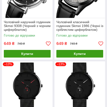
Чоловічий наручний годинник
Чоловічий класичний
Skmei 9308 (Чорний з чорним
годинник Skmei 1986 (Чорні із
циферблатом)
сріблястим циферблатом)
Готово до відправки
Готово до відправки
649
649
₴
₴
749 ₴
749 ₴
Купити
Купити
–13%
–13%