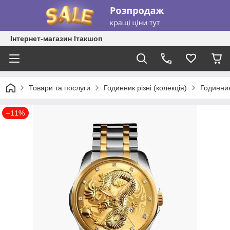
Інтернет-магазин Ітакшоп
Товари та послуги
Годинник різні (колекція)
Годинник
–11%