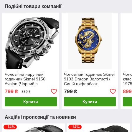
Подібні товари компанії
Чоловічий наручний
Чоловічий годинник Skmei
Чоло
годинник Skmei 9156
9193 Dragon Золотисті /
клас
Avalon (Чорний з
Синій циферблат
1975
сріблястим корпусом)
брас
799
799
899
₴
₴
839 ₴
Купити
Купити
Акційні пропозиції та новинки
–14%
–14%