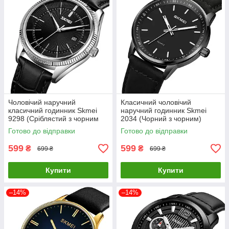
Чоловічий наручний
Класичний чоловічий
класичний годинник Skmei
наручний годинник Skmei
9298 (Сріблястий з чорним
2034 (Чорний з чорним)
циферблатом)
Готово до відправки
Готово до відправки
599
599
₴
₴
699 ₴
699 ₴
Купити
Купити
–14%
–14%