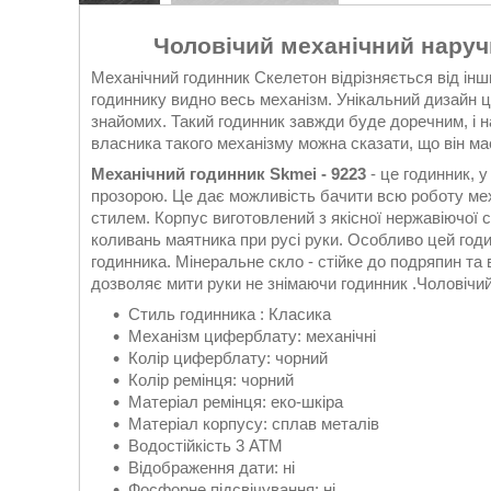
Чоловічий механічний наруч
Механічний годинник Скелетон відрізняється від ін
годиннику видно весь механізм. Унікальний дизайн 
знайомих. Такий годинник завжди буде доречним, і н
власника такого механізму можна сказати, що він ма
Механічний годинник Skmei - 9223
- це годинник, у
прозорою. Це дає можливість бачити всю роботу меха
стилем. Корпус виготовлений з якісної нержавіючої с
коливань маятника при русі руки. Особливо цей год
годинника. Мінеральне скло - стійке до подряпин та
дозволяє мити руки не знімаючи годинник .Чоловічи
Стиль годинника : Класика
Механізм циферблату: механічні
Колір циферблату: чорний
Колір ремінця: чорний
Матеріал ремінця: еко-шкіра
Матеріал корпусу: сплав металів
Водостійкість 3 АТМ
Відображення дати: ні
Фосфорне підсвічування: ні