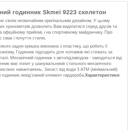
ний годинник Skmei 9223 скелетон
ших своїм незвичайним оригінальним дизайном. У цьому
цих хронометрів дозволить Вам виділитися серед друзів та
а офіційному прийомі, і на спортивному майданчику. Про
є смак і почуття стилю.
 якого задня кришка виконана з пластику, що робить її
нізму. Годинник підходить для чоловіків які стежать за
талі. Механічний годинник з автопідзаводом - заводиться від
инник має попит у шанувальників стильного механічного
 високих навантажень. Захист від води 3 АТМ (мінімальний)
й годинник невід'ємний елемент гардероба.
Характеристики: