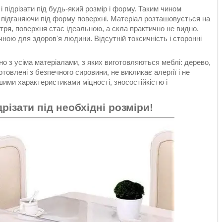
 підрізати під будь-який розмір і форму. Таким чином
, підганяючи під форму поверхні. Матеріал розташовується на
тря, поверхня стає ідеальною, а скла практично не видно.
чною для здоров'я людини. Відсутній токсичність і сторонні
о з усіма матеріалами, з яких виготовляються меблі: дерево,
отовлені з безпечного сировини, не викликає алергії і не
шими характеристиками міцності, зносостійкістю і
ізати під необхідні розміри!