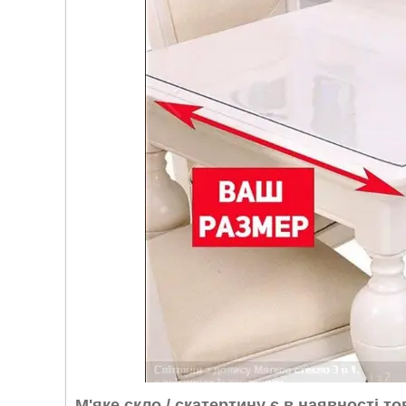
М'яке скло / скатертину є в наявності т