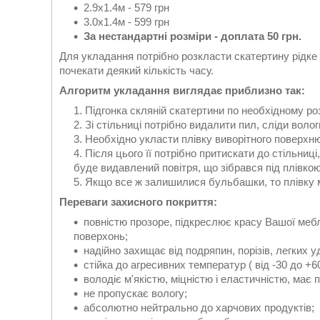
2.9х1.4м - 579 грн
3.0х1.4м - 599 грн
За нестандартні розміри - доплата 50 грн.
Для укладання потрібно розкласти скатертину рідке 
почекати деякий кількість часу.
Алгоритм укладання виглядає приблизно так:
Підгонка скляній скатертини по необхідному ро
Зі стільниці потрібно видалити пил, сліди воло
Необхідно укласти плівку виворітного поверхню
Після цього її потрібно притискати до стільниц
буде видавлений повітря, що зібрався під плівкою
Якщо все ж залишилися бульбашки, то плівку м
Переваги захисного покриття:
повністю прозоре, підкреслює красу Вашої мебл
поверхонь;
надійно захищає від подряпин, порізів, легких у
стійка до агресивних температур ( від -30 до +6
володіє м'якістю, міцністю і еластичністю, має
не пропускає вологу;
абсолютно нейтрально до харчових продуктів;