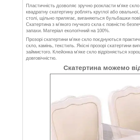
Пластичність дозволяє зручно розкласти м'яке скло і
квадратну скатертину роблять круглої або овальної
столі, щільно прилягає, виганяються бульбашки пові
Скатертина з м'якого гнучкого скла є повністю безпе
запахи. Матеріал екологічний на 100%.
Прозорі скатертини м'яке скло поєднуються практичн
скло, камінь, текстиль. Якісні прозорі скатертини виг
займистого. Клейонка м'яке скло відрізняється хоро
довговічністю.
Скатертина можемо відр