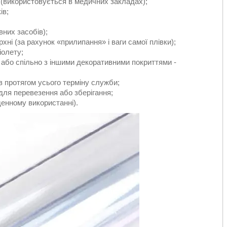
 (використовується в медичних закладах);
ів;
вних засобів);
рхні (за рахунок «прилипання» і ваги самої плівки);
іолету;
 або спільно з іншими декоративними покриттями -
ів протягом усього терміну служби;
для перевезення або зберігання;
денному використанні).