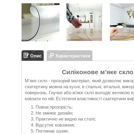
Опис
Характеристики
Силіконове м'яке скло
М'яке скло - прозорий матеріал, який дозволяє вико
скатертину можна на кухні, в спальні, вітальні, вико
поверхонь. Гнучке або м'яке скло володіє великою в
ковзати по ній. Естетичні властивості скатертини в
Повна прозорість;
Не змінює дизайн;
Практично не видно на столі;
Відсутнє ковзання;
Поглинає шуми.