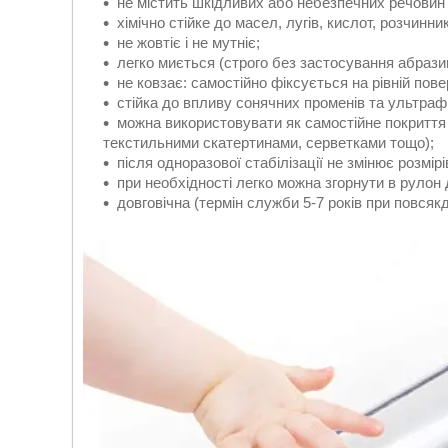
не містить шкідливих або небезпечних речовин
хімічно стійке до масел, лугів, кислот, розчинник
не жовтіє і не мутніє;
легко миється (строго без застосування абрази
не ковзає: самостійно фіксується на рівній пове
стійка до впливу сонячних променів та ультраф
можна використовувати як самостійне покриття
текстильними скатертинами, серветками тощо);
після одноразової стабілізації не змінює розмір
при необхідності легко можна згорнути в рулон 
довговічна (термін служби 5-7 років при повсяк