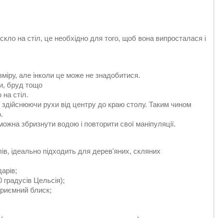
скло на стіл, це необхідно для того, щоб вона випросталася і
зміру, але інколи це може не знадобитися.
ги, бруд тощо
 на стіл.
і, здійснюючи рухи від центру до краю столу. Таким чином
.
ожна збризнути водою і повторити свої маніпуляції.
ів, ідеально підходить для дерев'яних, скляних
дарів;
0 градусів Цельсія);
 приємний блиск;