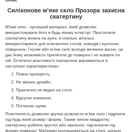
Силіконове м'яке скло Прозора захисна
скатертину
М'яке скло - прозорий матеріал, який дозволяє
використовувати його в будь-якому інтер'єрі. Простелити
скатертину можна на кухні, в спальні, вітальні,
використовувати для елегантних столів, комодів і кухонних
поверхонь. Гнучке або м'яке скло володіє великою вагою, це
дає йому можливість прилягати до поверхні і не ковзати по
ній. Естетичні властивості скатертини виражаються в
наступних характеристиках:
Повна прозорість;
Не змінює дизайн;
Практично не видно на столі;
Відсутнє ковзання;
Поглинає шуми.
Пластичність дозволяє зручно розкласти м'яке скло і підрізати
під будь-який розмір і форму. Таким чином квадратну
скатертину роблять круглої або овальної, підганяючи під
форму поверхні. Матеріал розташовується на столі, щільно