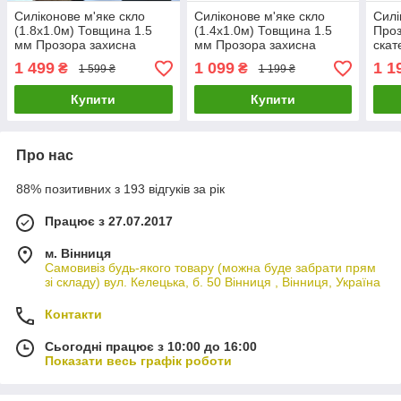
Силіконове м'яке скло
Силіконове м'яке скло
Силі
(1.8х1.0м) Товщина 1.5
(1.4х1.0м) Товщина 1.5
Проз
мм Прозора захисна
мм Прозора захисна
скат
скатертина для столу і
скатертини для столу і
мебл
1 499
1 099
1 1
₴
₴
1 599 ₴
1 199 ₴
меблів Soft Glass
меблів Soft Glass
(1.5
Купити
Купити
Про нас
88% позитивних з 193 відгуків за рік
Працює з 27.07.2017
м. Вінниця
Самовивіз будь-якого товару (можна буде забрати прям
зі складу) вул. Келецька, б. 50 Вінниця , Вінниця, Україна
Контакти
Сьогодні працює з 10:00 до 16:00
Показати весь графік роботи