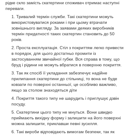
рідке скло замість скатертини споживач отримає наступні
переваги.
Тривалий термін служби. Такі скатертини можуть
використовуватися роками і при цьому втрачати
зовнішнього вигляду. За заявами деяких виробників
термін придатності таких скатертин становить до 50
років.
Проста експлуатація. Стіл з покриттям легко привести
в порядок, для цього достатньо промити із
застосуванням звичайної губки. Вся справа в тому, що
бруд і рідини не можуть вбратися в поверхню покриття.
Так як спосіб її укладання забезпечує надійне
прилипання скатертини до стільниці, то вона не буде
ковзати по поверхні останньої, це особливо важливо,
якщо за столом знаходяться діти
Покриття такого типу не шарудить і приглушує дзвін
посуду.
Скатертини цього типу не мнуться. Вони швидко
приймають вихідну форму і залишити на його поверхні
можна залишити, приклавши певні зусилля.
Такі вироби відповідають вимогам безпеки, так як