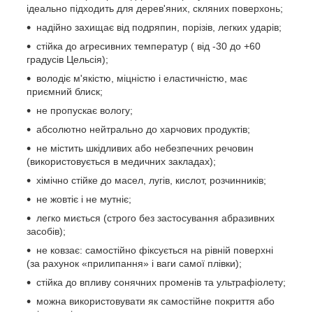
ідеально підходить для дерев'яних, скляних поверхонь;
надійно захищає від подряпин, порізів, легких ударів;
стійка до агресивних температур ( від -30 до +60
градусів Цельсія);
володіє м'якістю, міцністю і еластичністю, має
приємний блиск;
не пропускає вологу;
абсолютно нейтрально до харчових продуктів;
не містить шкідливих або небезпечних речовин
(використовується в медичних закладах);
хімічно стійке до масел, лугів, кислот, розчинників;
не жовтіє і не мутніє;
легко миється (строго без застосування абразивних
засобів);
не ковзає: самостійно фіксується на рівній поверхні
(за рахунок «прилипання» і ваги самої плівки);
стійка до впливу сонячних променів та ультрафіолету;
можна використовувати як самостійне покриття або