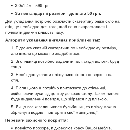
3.0х1.4м - 599 грн
За нестандартні розміри - доплата 50 грн.
Для укладання потрібно розкласти скатертину рідке скло на
стіл, це необхідно для того, щоб вона випросталася і
почекати деякий кількість часу.
Алгоритм укладання виглядає приблизно так:
Підгонка скляній скатертини по необхідному розміру,
але інколи це може не знадобитися.
Зі стільниці потрібно видалити пил, сліди вологи, бруд
тощо
Необхідно укласти плівку виворітного поверхню на
стіл.
Після цього її потрібно притискати до стільниці,
здійснюючи рухи від центру до краю столу. Таким чином
буде видавлений повітря, що зібрався під плівкою.
Якщо все ж залишилися бульбашки, то плівку можна
збризнути водою і повторити свої маніпуляції.
Переваги захисного покриття:
повністю прозоре, підкреслює красу Вашої меблів,