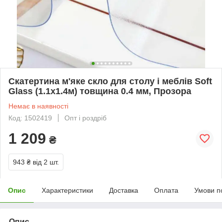
Скатертина м'яке скло для столу і меблів Soft
Glass (1.1х1.4м) товщина 0.4 мм, Прозора
Немає в наявності
Код: 1502419
Опт і роздріб
1 209
₴
943 ₴
від 2 шт.
Опис
Характеристики
Доставка
Оплата
Умови п
Опис