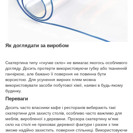
Як доглядати за виробом
Скатертина типу «гнучке скло» не вимагає якогось особливого
догляду. Досить протерти використовуючи губку або тканинній
ганчіркою, але бажано її поверхня не повинна бути
ворсистою. Для усунення жирних плям можна
використовувати засоби побутової хімії, наявні в будь-якому
будинку.
Переваги
Досить часто власники кафе і ресторанів вибирають такі
скатертини для захисту столів, особливо часто важливо для
меблів, виробленої з деревини. Прозора скатертину м'яке
скло на столі не приховає деревної фактури і разом з тим
зможе надійно захистить. поверхня стільниці. Використовуючи