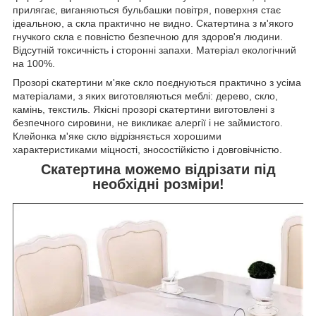
прилягає, виганяються бульбашки повітря, поверхня стає
ідеальною, а скла практично не видно. Скатертина з м'якого
гнучкого скла є повністю безпечною для здоров'я людини.
Відсутній токсичність і сторонні запахи. Матеріал екологічний
на 100%.
Прозорі скатертини м'яке скло поєднуються практично з усіма
матеріалами, з яких виготовляються меблі: дерево, скло,
камінь, текстиль. Якісні прозорі скатертини виготовлені з
безпечного сировини, не викликає алергії і не займистого.
Клейонка м'яке скло відрізняється хорошими
характеристиками міцності, зносостійкістю і довговічністю.
Скатертина можемо відрізати під
необхідні розміри!