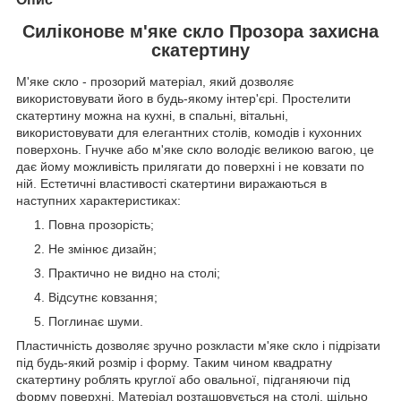
Силіконове м'яке скло Прозора захисна
скатертину
М'яке скло - прозорий матеріал, який дозволяє
використовувати його в будь-якому інтер'єрі. Простелити
скатертину можна на кухні, в спальні, вітальні,
використовувати для елегантних столів, комодів і кухонних
поверхонь. Гнучке або м'яке скло володіє великою вагою, це
дає йому можливість прилягати до поверхні і не ковзати по
ній. Естетичні властивості скатертини виражаються в
наступних характеристиках:
Повна прозорість;
Не змінює дизайн;
Практично не видно на столі;
Відсутнє ковзання;
Поглинає шуми.
Пластичність дозволяє зручно розкласти м'яке скло і підрізати
під будь-який розмір і форму. Таким чином квадратну
скатертину роблять круглої або овальної, підганяючи під
форму поверхні. Матеріал розташовується на столі, щільно