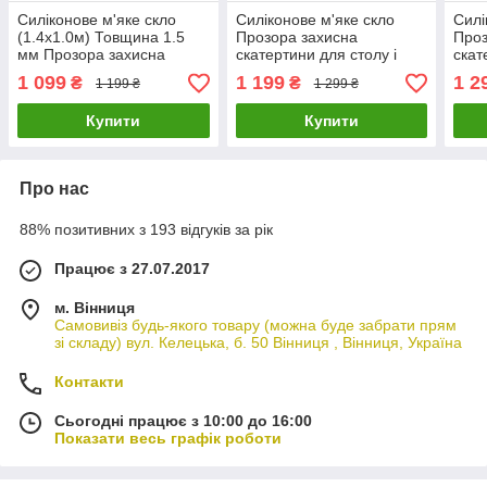
Силіконове м'яке скло
Силіконове м'яке скло
Силі
(1.4х1.0м) Товщина 1.5
Прозора захисна
Проз
мм Прозора захисна
скатертини для столу і
скат
скатертини для столу і
меблів Soft Glass
мебл
1 099
1 199
1 2
₴
₴
1 199 ₴
1 299 ₴
меблів Soft Glass
(1.5х1.0м) товщина 1.5 мм
(1.2
Купити
Купити
Про нас
88% позитивних з 193 відгуків за рік
Працює з 27.07.2017
м. Вінниця
Самовивіз будь-якого товару (можна буде забрати прям
зі складу) вул. Келецька, б. 50 Вінниця , Вінниця, Україна
Контакти
Сьогодні працює з 10:00 до 16:00
Показати весь графік роботи