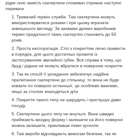
рідке скло замість скатертини споживач отримає наступні
переваги.
Тривалий термін служби. Такі скатертини можуть
використовуватися роками і при цьому втрачати
зовнішнього вигляду. За заявами деяких виробників
термін придатності таких скатертин становить до 50
років.
Проста експлуатація. Стіл з покриттям легко привести
в порядок, для цього достатньо промити із
застосуванням звичайної губки. Вся справа в тому, що
бруд і рідини не можуть вбратися в поверхню покриття.
Так як спосіб її укладання забезпечує надійне
прилипання скатертини до стільниці, то вона не буде
ковзати по поверхні останньої, це особливо важливо,
якщо за столом знаходяться діти
Покриття такого типу не шарудить і приглушує дзвін
посуду.
Скатертини цього типу не мнуться. Вони швидко
приймають вихідну форму і залишити на його поверхні
можна залишити, приклавши певні зусилля.
Такі вироби відповідають вимогам безпеки, так як