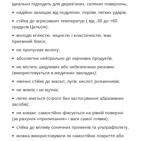
ідеально підходить для дерев'яних, скляних поверхонь;
надійно захищає від подряпин, порізів, легких ударів;
стійка до агресивних температур ( від -30 до +60
градусів Цельсія);
володіє м'якістю, міцністю і еластичністю, має
приємний блиск;
не пропускає вологу;
абсолютно нейтрально до харчових продуктів;
не містить шкідливих або небезпечних речовин
(використовується в медичних закладах);
хімічно стійке до масел, лугів, кислот, розчинників;
не жовтіє і не мутніє;
легко миється (строго без застосування абразивних
засобів);
не ковзає: самостійно фіксується на рівній поверхні
(за рахунок «прилипання» і ваги самої плівки);
стійка до впливу сонячних променів та ультрафіолету;
можна використовувати як самостійне покриття або