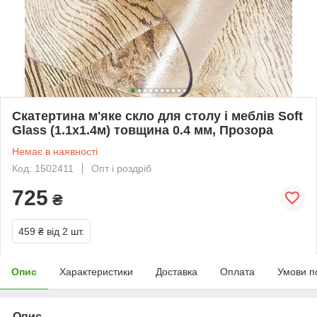
Скатертина м'яке скло для столу і меблів Soft
Glass (1.1х1.4м) товщина 0.4 мм, Прозора
Немає в наявності
Код: 1502411
Опт і роздріб
725
₴
459 ₴
від 2 шт.
Опис
Характеристики
Доставка
Оплата
Умови п
Опис