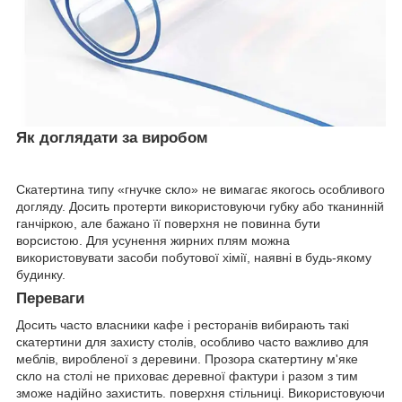
Як доглядати за виробом
Скатертина типу «гнучке скло» не вимагає якогось особливого
догляду. Досить протерти використовуючи губку або тканинній
ганчіркою, але бажано її поверхня не повинна бути
ворсистою. Для усунення жирних плям можна
використовувати засоби побутової хімії, наявні в будь-якому
будинку.
Переваги
Досить часто власники кафе і ресторанів вибирають такі
скатертини для захисту столів, особливо часто важливо для
меблів, виробленої з деревини. Прозора скатертину м'яке
скло на столі не приховає деревної фактури і разом з тим
зможе надійно захистить. поверхня стільниці. Використовуючи