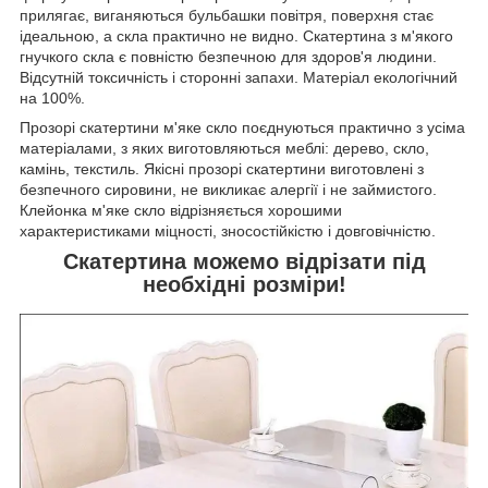
прилягає, виганяються бульбашки повітря, поверхня стає
ідеальною, а скла практично не видно. Скатертина з м'якого
гнучкого скла є повністю безпечною для здоров'я людини.
Відсутній токсичність і сторонні запахи. Матеріал екологічний
на 100%.
Прозорі скатертини м'яке скло поєднуються практично з усіма
матеріалами, з яких виготовляються меблі: дерево, скло,
камінь, текстиль. Якісні прозорі скатертини виготовлені з
безпечного сировини, не викликає алергії і не займистого.
Клейонка м'яке скло відрізняється хорошими
характеристиками міцності, зносостійкістю і довговічністю.
Скатертина можемо відрізати під
необхідні розміри!