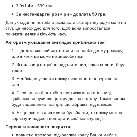
3.0х1.4м - 599 грн
За нестандартні розміри - доплата 50 грн.
Для укладання потрібно розкласти скатертину рідке скло на
стіл, це необхідно для того, щоб вона випросталася і
почекати деякий кількість часу.
Алгоритм укладання виглядає приблизно так:
Підгонка скляній скатертини по необхідному розміру,
але інколи це може не знадобитися.
Зі стільниці потрібно видалити пил, сліди вологи, бруд
тощо
Необхідно укласти плівку виворітного поверхню на
стіл.
Після цього її потрібно притискати до стільниці,
здійснюючи рухи від центру до краю столу. Таким чином
буде видавлений повітря, що зібрався під плівкою.
Якщо все ж залишилися бульбашки, то плівку можна
збризнути водою і повторити свої маніпуляції.
Переваги захисного покриття:
повністю прозоре, підкреслює красу Вашої меблів,