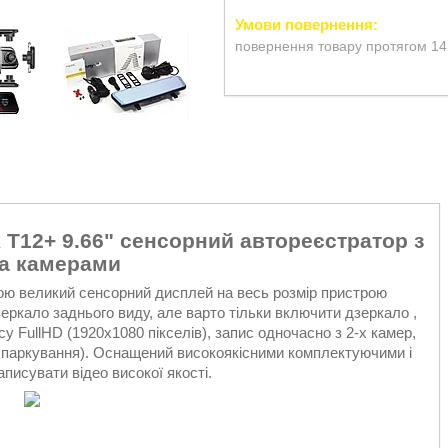
повернення товару протягом 14
 T12+ 9.66" сенсорний автореєстратор з
а камерами
ю великий сенсорний дисплей на весь розмір пристрою
зеркало заднього виду, але варто тільки включити дзеркало ,
су FullHD (1920x1080 пікселів), запис одночасно з 2-х камер,
і паркування). Оснащений високоякісними комплектуючими і
писувати відео високої якості.