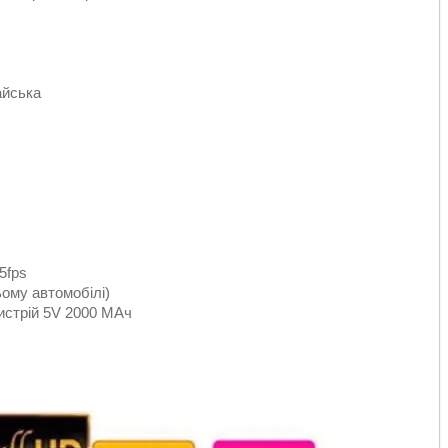
айська
5fps
ьому автомобілі)
истрій 5V 2000 МАч