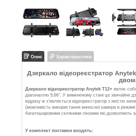
Опис
Характеристики
Дзеркало відеореєстратор Anytek
двом
Дзеркало відеореєстратор Anytek T12+
являє собо
діагоналлю 9,66". У вимкненому стані це звичайне д
відразу ж з'являється відеореєстратор з якістю запи
(можливість використання виносної камери в режим
багатошаровими скляними лінзами які дозволяють за
У комплект поставки входять: