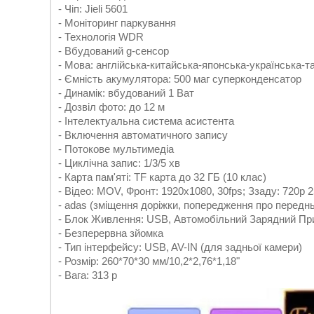
- Чіп: Jieli 5601
- Моніторинг паркування
- Технологія WDR
- Вбудований g-сенсор
- Мова: англійська-китайська-японська-українська-т
- Ємність акумулятора: 500 маг суперконденсатор
- Динамік: вбудований 1 Ват
- Дозвіл фото: до 12 м
- Інтелектуальна система асистента
- Включення автоматичного запису
- Потокове мультимедіа
- Циклічна запис: 1/3/5 хв
- Карта пам'яті: TF карта до 32 ГБ (10 клас)
- Відео: MOV, Фронт: 1920x1080, 30fps; Ззаду: 720p 2
- adas (зміщення доріжки, попередження про передн
- Блок Живлення: USB, Автомобільний Зарядний Пр
- Безперервна зйомка
- Тип інтерфейсу: USB, AV-IN (для задньої камери)
- Розмір: 260*70*30 мм/10,2*2,76*1,18"
- Вага: 313 р