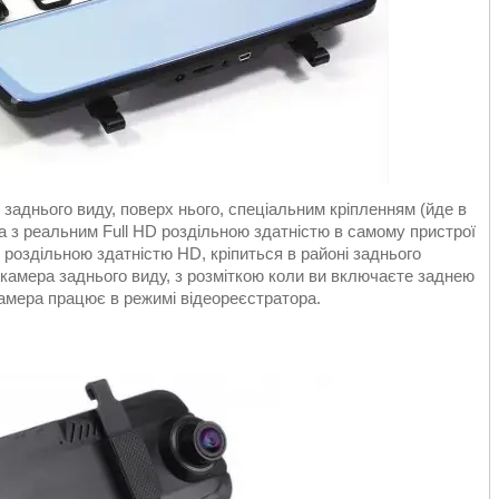
заднього виду, поверх нього, спеціальним кріпленням (йде в
а з реальним Full HD роздільною здатністю в самому пристрої
 роздільною здатністю HD, кріпиться в районі заднього
 камера заднього виду, з розміткою коли ви включаєте заднею
амера працює в режимі відеореєстратора.