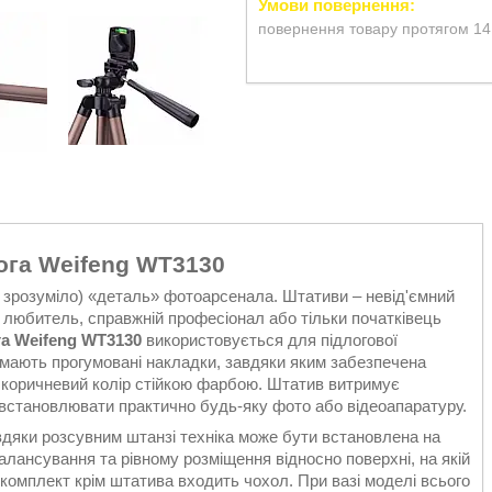
повернення товару протягом 14
ога Weifeng WT3130
, зрозуміло) «деталь» фотоарсенала. Штативи – невід'ємний
 любитель, справжній професіонал або тільки початківець
а Weifeng WT3130
використовується для підлогової
у мають прогумовані накладки, завдяки яким забезпечена
 коричневий колір стійкою фарбою. Штатив витримує
 встановлювати практично будь-яку фото або відеоапаратуру.
дяки розсувним штанзі техніка може бути встановлена на
 балансування та рівному розміщення відносно поверхні, на якій
 комплект крім штатива входить чохол. При вазі моделі всього