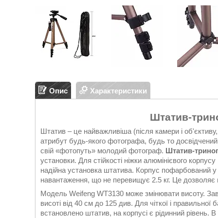
Опис
Характеристики
Штатив-трин
Штатив – це найважливіша (після камери і об'єктиву
атрибут будь-якого фотографа, будь то досвідчений
свій «фотопуть» молодий фотограф.
Штатив-триног
установки. Для стійкості ніжки алюмінієвого корпус
надійна установка штатива. Корпус пофарбований у
навантаження, що не перевищує 2.5 кг. Це дозволяє
Модель Weifeng WT3130 може змінювати висоту. Зав
висоті від 40 см до 125 див. Для чіткої і правильної
встановлено штатив, на корпусі є рідинний рівень. В