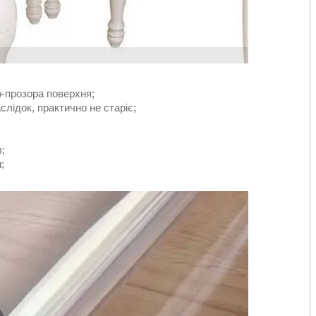
о-прозора поверхня;
аслідок, практично не старіє;
в;
;