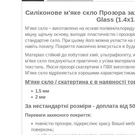
Силіконове м'яке скло Прозора зах
Glass (1.4х
М'яке скло – виготовлено на основі полівінілхлорид
міцну, щільну основу, володіє пластичністю і прозор
стандартне скло. При цьому його можна укласти на п
навіть похилу. Покриття лаконічно вписується в будь
Матеріал стійкий до побутової хімії, ультрафіолету, 
м'яке скло поєднуються практично з усіма матеріалам
текстиль. Якісні прозорі скатертини з ПВХ виготовлен
М'яке скло відрізняється хорошими характеристиками 
М'яке скло / скатертина є в наявності 
1,5 мм
2 мм
За нестандартні розміри - доплата від 50
Переваги захисного покриття:
повністю прозоре, підкреслює красу Вашої мебл
поверхонь;