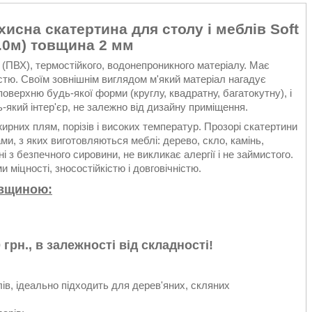
исна скатертина для столу і меблів Soft
1.0м) товщина 2 мм
у (ПВХ), термостійкого, водонепроникного матеріалу. Має
істю. Своїм зовнішнім виглядом м'який матеріал нагадує
оверхню будь-якої форми (круглу, квадратну, багатокутну), і
-який інтер'єр, не залежно від дизайну приміщення.
жирних плям, порізів і високих температур. Прозорі скатертини
и, з яких виготовляються меблі: дерево, скло, камінь,
і з безпечного сировини, не викликає алергії і не займистого.
міцності, зносостійкістю і довговічністю.
товщиною:
 грн., в залежності від складності!
ів, ідеально підходить для дерев'яних, скляних