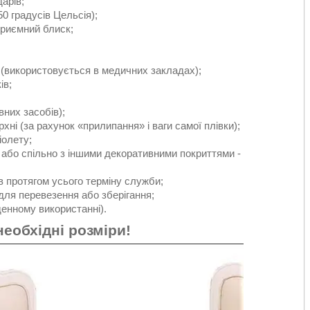
дарів;
50 градусів Цельсія);
 приємний блиск;
 (використовується в медичних закладах);
ів;
вних засобів);
рхні (за рахунок «прилипання» і ваги самої плівки);
іолету;
 або спільно з іншими декоративними покриттями -
ів протягом усього терміну служби;
для перевезення або зберігання;
денному використанні).
необхідні розміри!