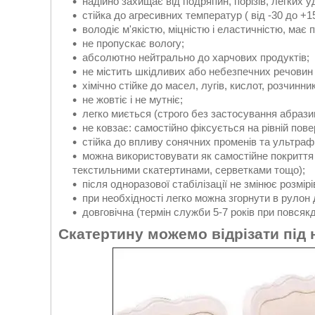
надійно захищає від подряпин, порізів, легких у
стійка до агресивних температур ( від -30 до +1
володіє м'якістю, міцністю і еластичністю, має
не пропускає вологу;
абсолютно нейтрально до харчових продуктів;
не містить шкідливих або небезпечних речовин
хімічно стійке до масел, лугів, кислот, розчинник
не жовтіє і не мутніє;
легко миється (строго без застосування абрази
не ковзає: самостійно фіксується на рівній пове
стійка до впливу сонячних променів та ультраф
можна використовувати як самостійне покриття
текстильними скатертинами, серветками тощо);
після одноразової стабілізації не змінює розмір
при необхідності легко можна згорнути в рулон 
довговічна (термін служби 5-7 років при повсяк
Скатертину можемо відрізати під 