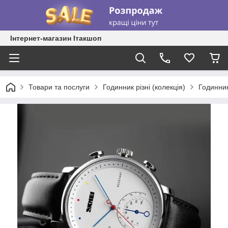
Інтернет-магазин Ітакшоп
Товари та послуги
Годинник різні (колекція)
Годинник