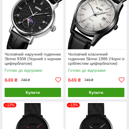
Чоловічий наручний годинник
Чоловічий класичний
Skmei 9308 (Чорний з чорним
годинник Skmei 1986 (Чорні із
циферблатом)
сріблястим циферблатом)
Готово до відправки
Готово до відправки
649
649
₴
₴
749 ₴
749 ₴
Купити
Купити
–13%
–13%