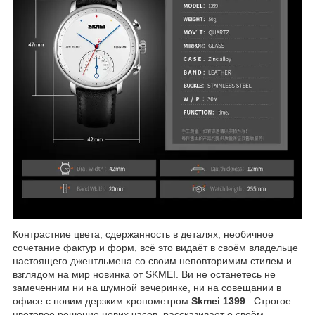
Контрастние цвета, сдержанность в деталях, необичное
сочетание фактур и форм, всё это видаёт в своём владельце
настоящего джентльмена со своим неповторимим стилем и
взглядом на мир новинка от SKMEI. Ви не останетесь не
замеченним ни на шумной вечеринке, ни на совещании в
офисе с новим дерзким хронометром
Skmei 1399
. Строгое
цветовое решение нових часов, рассказивает о своём