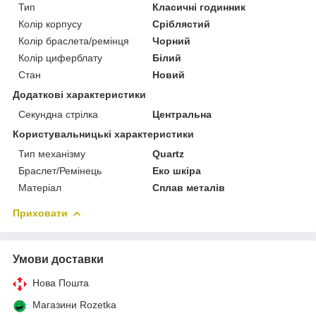
Тип
Класичні годинник
Колір корпусу
Сріблястий
Колір браслета/ремінця
Чорний
Колір циферблату
Білий
Стан
Новий
Додаткові характеристики
Секундна стрілка
Центральна
Користувальницькі характеристики
Тип механізму
Quartz
Браслет/Ремінець
Еко шкіра
Матеріал
Сплав металів
Приховати
Умови доставки
Нова Пошта
Магазини Rozetka