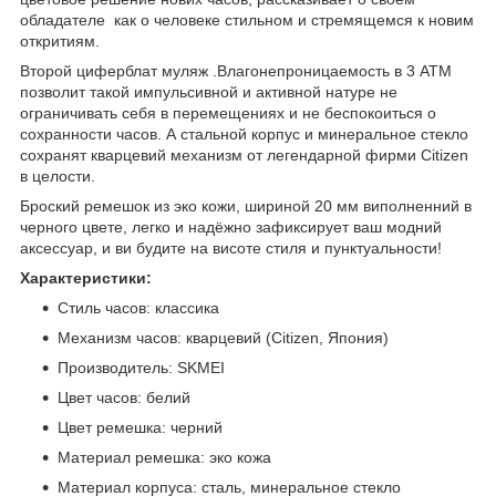
обладателе как о человеке стильном и стремящемся к новим
откритиям.
Второй циферблат муляж .Влагонепроницаемость в 3 АТМ
позволит такой импульсивной и активной натуре не
ограничивать себя в перемещениях и не беспокоиться о
сохранности часов. А стальной корпус и минеральное стекло
сохранят кварцевий механизм от легендарной фирми Citizen
в целости.
Броский ремешок из эко кожи, шириной 20 мм виполненний в
черного цвете, легко и надёжно зафиксирует ваш модний
аксессуар, и ви будите на висоте стиля и пунктуальности!
Характеристики:
Стиль часов: классика
Механизм часов: кварцевий (Citizen, Япония)
Производитель: SKMEI
Цвет часов: белий
Цвет ремешка: черний
Материал ремешка: эко кожа
Материал корпуса: сталь, минеральное стекло