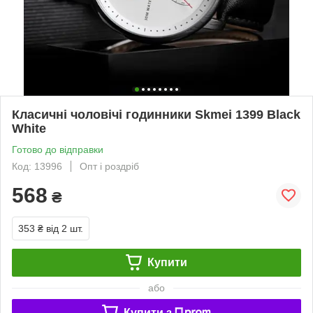
Класичні чоловічі годинники Skmei 1399 Black
White
Готово до відправки
Код: 13996
Опт і роздріб
568
₴
353 ₴
від 2 шт.
Купити
або
Купити з