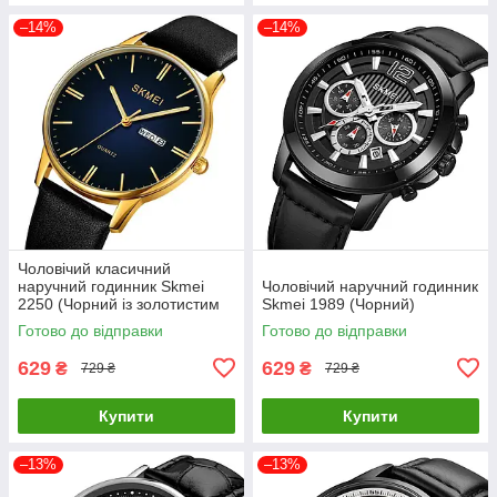
–14%
–14%
Чоловічий класичний
наручний годинник Skmei
Чоловічий наручний годинник
2250 (Чорний із золотистим
Skmei 1989 (Чорний)
корпусом)
Готово до відправки
Готово до відправки
629
629
₴
₴
729 ₴
729 ₴
Купити
Купити
–13%
–13%