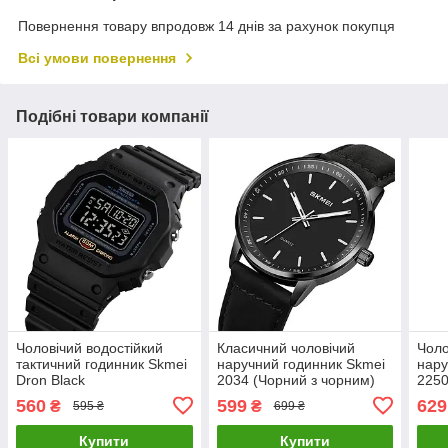
Повернення товару впродовж 14 днів за рахунок покупця
Всі умови повернення
Подібні товари компанії
Чоловічий водостійкий
Класичний чоловічий
Чоло
тактичний годинник Skmei
наручний годинник Skmei
нару
Dron Black
2034 (Чорний з чорним)
2250
золо
560
599
629
₴
₴
595 ₴
699 ₴
Купити
Купити