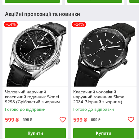
Акційні пропозиції та новинки
–14%
–14%
Чоловічий наручний
Класичний чоловічий
класичний годинник Skmei
наручний годинник Skmei
9298 (Сріблястий з чорним
2034 (Чорний з чорним)
циферблатом)
Готово до відправки
Готово до відправки
599
599
₴
₴
699 ₴
699 ₴
Купити
Купити