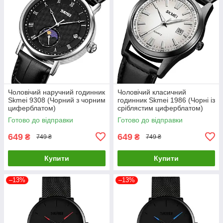
Чоловічий наручний годинник
Чоловічий класичний
Skmei 9308 (Чорний з чорним
годинник Skmei 1986 (Чорні із
циферблатом)
сріблястим циферблатом)
Готово до відправки
Готово до відправки
649
649
₴
₴
749 ₴
749 ₴
Купити
Купити
–13%
–13%