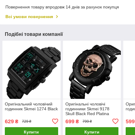
Повернення товару впродовж 14 днів за рахунок покупця
Всі умови повернення
Подібні товари компанії
Оригінальний чоловічий
Оригінальні чоловічі
Ориг
годинник Skmei 1274 Black
годинники Skmei 9178
годи
Skull Black Red Platina
629
699
599
₴
₴
729 ₴
799 ₴
Купити
Купити