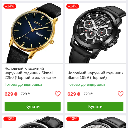
–14%
–14%
Чоловічий класичний
наручний годинник Skmei
Чоловічий наручний годинник
2250 (Чорний із золотистим
Skmei 1989 (Чорний)
корпусом)
Готово до відправки
Готово до відправки
629
629
₴
₴
729 ₴
729 ₴
Купити
Купити
–13%
–13%