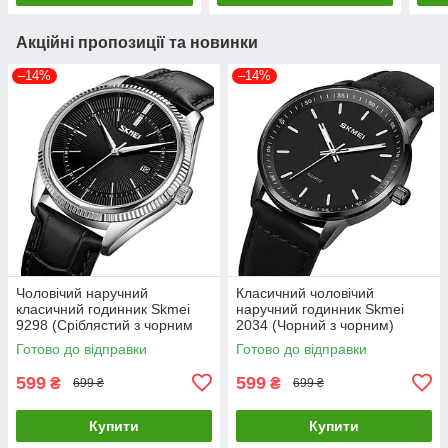
Акційні пропозиції та новинки
–14%
–14%
Чоловічий наручний
Класичний чоловічий
класичний годинник Skmei
наручний годинник Skmei
9298 (Сріблястий з чорним
2034 (Чорний з чорним)
циферблатом)
Готово до відправки
Готово до відправки
599
599
₴
₴
699 ₴
699 ₴
Купити
Купити