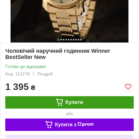
Чоловічий наручний годинник Winner
BestSeller New
Готово до відправки
Код: 112278
Роздріб
1 395
₴
Купити
або
Купити з