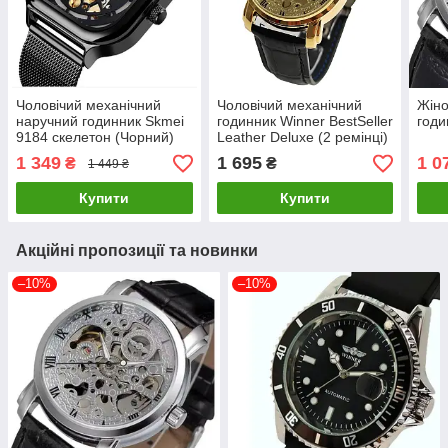
Чоловічий механічний
Чоловічий механічний
Жіно
наручний годинник Skmei
годинник Winner BestSeller
годи
9184 скелетон (Чорний)
Leather Deluxe (2 ремінці)
1 349
1 695
1 0
₴
₴
1 449 ₴
Купити
Купити
Акційні пропозиції та новинки
–10%
–10%