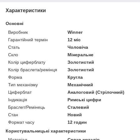
Характеристики
Основні
Виробник
Winner
Гарантійний термін
12 міс
Стать
Чоловіча
Скло
Мінеральне
Колір циферблату
Золотистий
Колір браслета/ремінця
Золотистий
Форма
Кругла
Тип механізму
Механічний
Циферблат
Аналоговий (Стрілочний)
Індикація
Римські цифри
Браслет/Ремінець
Сталевий
Стан
Новий
Формат часу
12 годин
Користувальницькі характеристики
Матеріал
Сплав металів