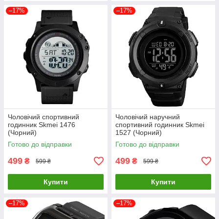
–17%
–17%
Чоловічий спортивний
Чоловічий наручний
годинник Skmei 1476
спортивний годинник Skmei
(Чорний)
1527 (Чорний)
Готово до відправки
Готово до відправки
499
499
₴
₴
599 ₴
599 ₴
Купити
Купити
–17%
–17%