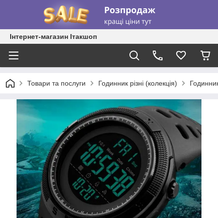
Інтернет-магазин Ітакшоп
Товари та послуги
Годинник різні (колекція)
Годинник