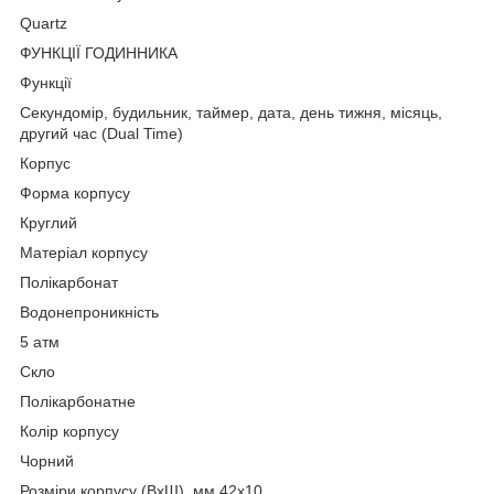
Quartz
ФУНКЦІЇ ГОДИННИКА
Функції
Секундомір, будильник, таймер, дата, день тижня, місяць,
другий час (Dual Time)
Корпус
Форма корпусу
Круглий
Матеріал корпусу
Полікарбонат
Водонепроникність
5 атм
Скло
Полікарбонатне
Колір корпусу
Чорний
Розміри корпусу (ВхШ), мм 42х10