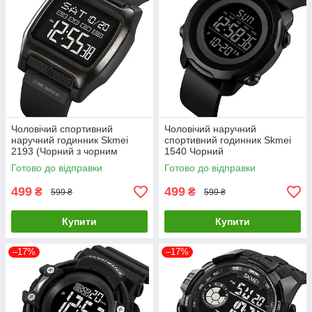
Чоловічий спортивний
Чоловічий наручний
наручний годинник Skmei
спортивний годинник Skmei
2193 (Чорний з чорним
1540 Чорний
циферблатом)
Готово до відправки
Готово до відправки
499
499
₴
₴
599 ₴
599 ₴
Купити
Купити
–17%
–17%