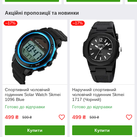
Акційні пропозиції та новинки
–17%
–17%
Спортивний чоловічий
Наручний спортивний
годинник Solar Watch Skmei
чоловічий годинник Skmei
1096 Blue
1717 (Чорний)
Готово до відправки
Готово до відправки
499
499
₴
₴
599 ₴
599 ₴
Купити
Купити