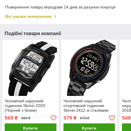
Повернення товару впродовж 14 днів за рахунок покупця
Всі умови повернення
Подібні товари компанії
Чоловічий наручний
Чоловічий наручний
Чоло
годинник Skmei 2203
спортивний годинник
нару
(Чорний з білим)
Skmei 2412 зі сталевим
2018
браслетом (Чорний)
циф
569
579
549
₴
₴
669 ₴
679 ₴
Купити
Купити