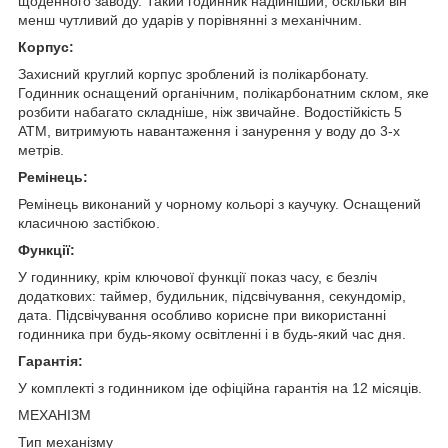
щоденного заводу. Такий годинник надійніший, оскільки він
менш чутливий до ударів у порівнянні з механічним.
Корпус:
Захисний круглий корпус зроблений із полікарбонату.
Годинник оснащений органічним, полікарбонатним склом, яке
розбити набагато складніше, ніж звичайне. Водостійкість 5
АТМ, витримують навантаження і занурення у воду до 3-х
метрів.
Ремінець:
Ремінець виконаний у чорному кольорі з каучуку. Оснащений
класичною застібкою.
Функції:
У годиннику, крім ключової функції показ часу, є безліч
додаткових: таймер, будильник, підсвічування, секундомір,
дата. Підсвічування особливо корисне при використанні
годинника при будь-якому освітленні і в будь-який час дня.
Гарантія:
У комплекті з годинником іде офіційна гарантія на 12 місяців.
МЕХАНІЗМ
Тип механізму