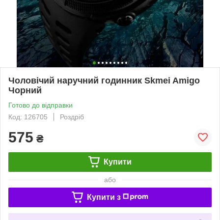
Чоловічий наручний годинник Skmei Amigo
Чорний
Готово до відправки
Код: 126705
Роздріб
575
₴
Купити
або
Купити з