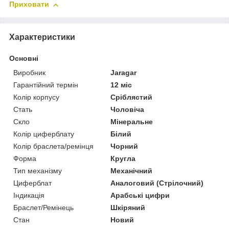
Приховати
Характеристики
Основні
Виробник
Jaragar
Гарантійний термін
12 міс
Колір корпусу
Сріблястий
Стать
Чоловіча
Скло
Мінеральне
Колір циферблату
Білий
Колір браслета/ремінця
Чорний
Форма
Кругла
Тип механізму
Механічний
Циферблат
Аналоговий (Стрілочний)
Індикація
Арабські цифри
Браслет/Ремінець
Шкіряний
Стан
Новий