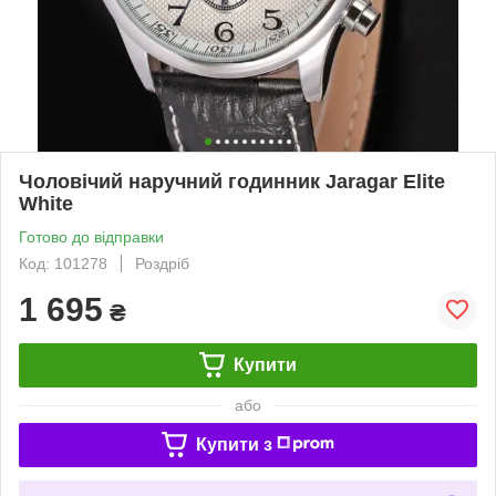
Чоловічий наручний годинник Jaragar Elite
White
Готово до відправки
Код: 101278
Роздріб
1 695
₴
Купити
або
Купити з