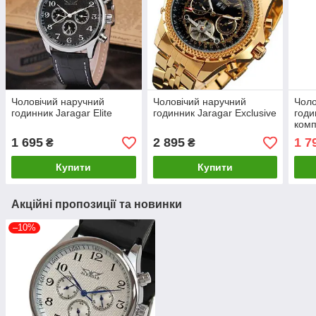
Чоловічий наручний
Чоловічий наручний
Чоло
годинник Jaragar Elite
годинник Jaragar Exclusive
годи
комп
1 695
2 895
1 7
₴
₴
Купити
Купити
Акційні пропозиції та новинки
–10%