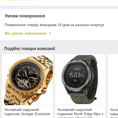
Умови повернення
Повернення товару впродовж 14 днів за рахунок покупця
Всі умови повернення
Подібні товари компанії
Чоловічий наручний
Чоловічий наручний
Чоло
годинник Jaragar Exclusive
годинник North Edge Alps з
нару
компасом (Зелений)
Jarag