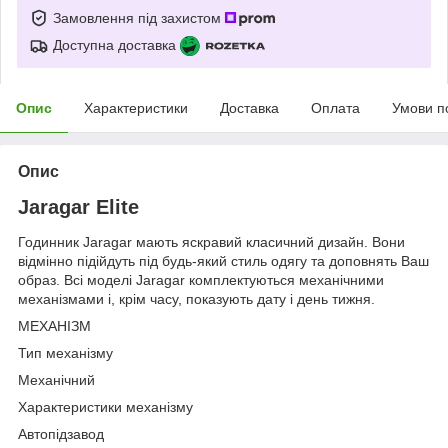
Замовлення під захистом
Доступна доставка
Опис
Характеристики
Доставка
Оплата
Умови п
Опис
Jaragar Elite
Годинник Jaragar мають яскравий класичний дизайн. Вони
відмінно підійдуть під будь-який стиль одягу та доповнять Ваш
образ. Всі моделі Jaragar комплектуються механічними
механізмами і, крім часу, показують дату і день тижня.
МЕХАНІЗМ
Тип механізму
Механічний
Характеристики механізму
Автопідзавод