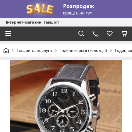
Інтернет-магазин Ітакшоп
Товари та послуги
Годинник різні (колекція)
Годинник