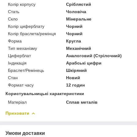
Колір корпусу
Сріблястий
Стать
Чоловіча
Скло
Мінеральне
Колір циферблату
Чорний
Колір браслета/ремінця
Чорний
Форма
Кругла
Тип механізму
Механічний
Циферблат
Аналоговий (Стрілочний)
Індикація
Арабські цифри
Браслет/Ремінець
Шкіряний
Стан
Новий
Формат часу
12 годин
Користувальницькі характеристики
Матеріал
Сплав металів
Приховати
Умови доставки