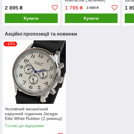
ремі
2 895
1 795
1 8
₴
₴
1 989 ₴
Купити
Купити
Акційні пропозиції та новинки
–10%
Чоловічий механічний
наручний годинник Jaragar
Elite White Rubber (2 ремінці)
Готово до відправки