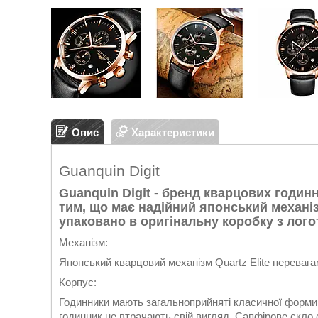
Опис
Характеристики
Guanquin Digit
Guanquin Digit - бренд кварцових годинн
тим, що має надійний японський механі
упаковано в оригінальну коробку з лого
Механізм:
Японський кварцовий механізм Quartz Elite перевагами
Корпус:
Годинники мають загальноприйняті класичної форми ко
годинник не втрачають свій вигляд. Сапфірове скло 