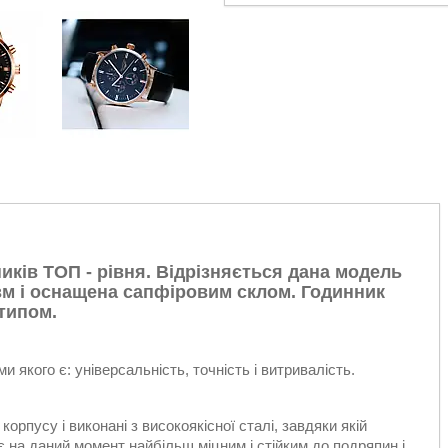
иків ТОП - рівня. Відрізняється дана модель
зм і оснащена сапфіровим склом. Годинник
типом.
 якого є: універсальність, точність і витривалість.
рпусу і виконані з високоякісної сталі, завдяки якій
є на даний момент найбільш міцним і стійким до подряпин і