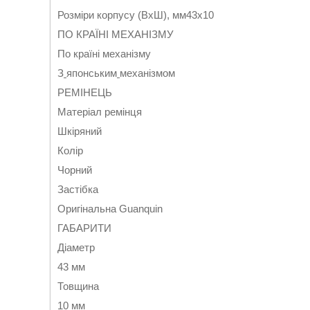
Розміри корпусу (ВхШ), мм43х10
ПО КРАЇНІ МЕХАНІЗМУ
По країні механізму
З
японським
механізмом
РЕМІНЕЦЬ
Матеріал ремінця
Шкіряний
Колір
Чорний
Застібка
Оригінальна Guanquin
ГАБАРИТИ
Діаметр
43 мм
Товщина
10 мм