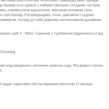
 лімітовані версії елітних японських і швейцарських брендів
що вважається однією з найпрестижніших складних часових
ника, компенсуючи відхилення, викликані впливом сили
ї серії бренду Forsiningнадійні, точні, довговічні і чудово
 привертає погляд до себе дорогим, ексклюзивним дизайном.
ваної серії X - Wind. Годинник з турбійоном відрізняються від
Forsining.
 автопідзаведення з великим запасом ходу. Фосфорні стрілки,
і.
й надає гарантійне обслуговування протягом 12 місяців.