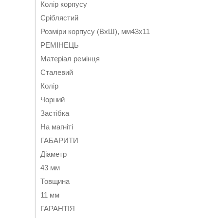
Колір корпусу
Сріблястий
Розміри корпусу (ВхШ), мм43х11
РЕМІНЕЦЬ
Матеріал ремінця
Сталевий
Колір
Чорний
Застібка
На магніті
ГАБАРИТИ
Діаметр
43 мм
Товщина
11 мм
ГАРАНТІЯ