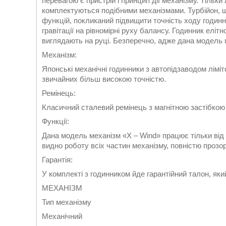
перевагою є пристрій і принцип дії механізму. Тільки
комплектуються подібними механізмами. Турбійон, 
функцій, покликаний підвищити точність ходу годин
гравітації на рівномірні руху балансу. Годинник елітно
виглядають на руці. Безперечно, адже дана модель
Механізм:
Японські механічні годинники з автопідзаводом ліміто
звичайних більш високою точністю.
Ремінець:
Класичний сталевий ремінець з магнітною застібкою 
Функції:
Дана модель механізм «X – Wind» працює тільки від
видно роботу всіх частин механізму, повністю прозор
Гарантія:
У комплекті з годинником йде гарантійний талон, яки
МЕХАНІЗМ
Тип механізму
Механічний